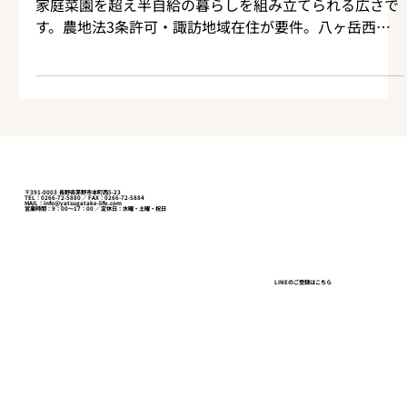
茅野市金沢、標高1000mの集落内にある約444坪の畑。
家庭菜園を超え半自給の暮らしを組み立てられる広さで
す。農地法3条許可・諏訪地域在住が要件。八ヶ岳西麓
で土を持つ意味を、不動産鑑定士が現地の目線でお伝え
します。
〒391-0003 長野県茅野市本町西5-23
TEL：0266-72-5880 ／ FAX：0266-72-5884
MAIL：info@yatsugatake-life.com
営業時間：9：00～17：00 ／ 定休日：水曜・土曜・祝日
LINEのご登録はこちら