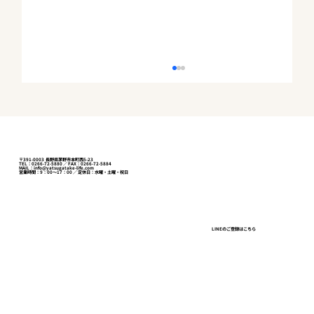
〒391-0003 長野県茅野市本町西5-23
TEL：0266-72-5880 ／ FAX：0266-72-5884
MAIL：info@yatsugatake-life.com
営業時間：9：00～17：00 ／ 定休日：水曜・土曜・祝日
八ヶ岳西麓で畑と山林付きの土地が動い
LINEのご登録はこちら
ているのはなぜか——「作る部分」の値打
ちが戻ってきた