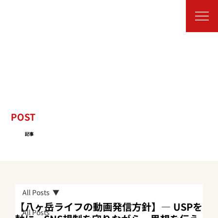
POST
記事
All Posts
【八ヶ岳ライフの動画発信方針】― USPを
All Posts