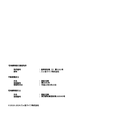
八ヶ岳ライフスクール
お問い合わせ
プライバシーポリシー
宅地建物取引業者免許
免許番号
​： 長野県知事（3）第5281号
商号
​： 八ヶ岳ライフ株式会社
不動産鑑定士
朝倉 宏典
氏名
：
第8446号
登録番号
：
平成20年4月10日
登録年月日
：
宅地建物取引士
朝倉 宏典
氏名
：
東京都知事登録 第168949号
登録番号
：
© 2018–2024 八ヶ岳ライフ株式会社