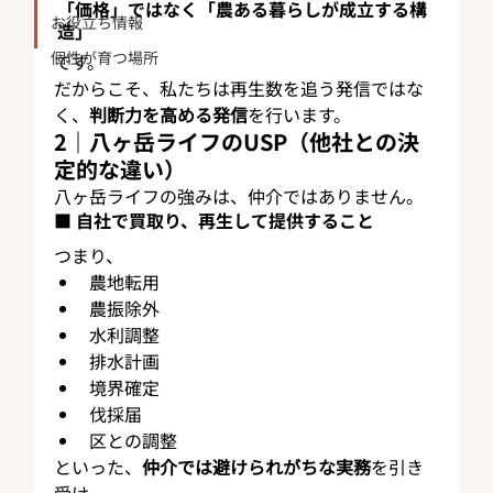
「価格」ではなく「農ある暮らしが成立する構
お役立ち情報
造」
個性が育つ場所
です。
だからこそ、私たちは再生数を追う発信ではな
く、
判断力を高める発信
を行います。
2｜八ヶ岳ライフのUSP（他社との決
定的な違い）
八ヶ岳ライフの強みは、仲介ではありません。
■ 自社で買取り、再生して提供すること
つまり、
農地転用
農振除外
水利調整
排水計画
境界確定
伐採届
区との調整
といった、
仲介では避けられがちな実務
を引き
受け、