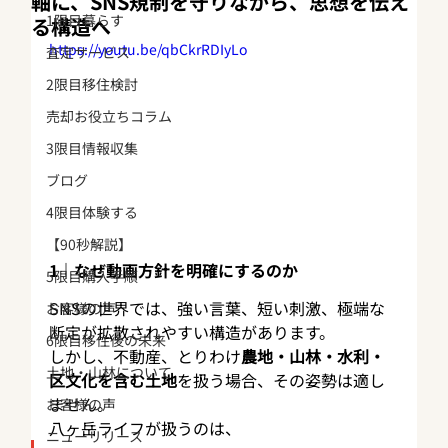
軸に、SNS規制を守りながら、思想を伝え
1限目暮らす
る構造へ
https://youtu.be/qbCkrRDIyLo
査定サービス
2限目移住検討
売却お役立ちコラム
3限目情報収集
ブログ
4限目体験する
【90秒解説】
1｜なぜ動画方針を明確にするのか
5限目購入手順
SNSの世界では、強い言葉、短い刺激、極端な
お客様の声
断定が拡散されやすい構造があります。
6限目移住後の未来
しかし、不動産、とりわけ
農地・山林・水利・
土地・山林について
区文化を含む土地
を扱う場合、その姿勢は適し
ません。
お客様の声
八ヶ岳ライフが扱うのは、
ニューリリース