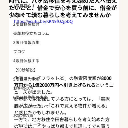
時代に、八ヶ岳移住を考え始めた人へ伝え
1限目暮らす
たいこと、借金で安心を買う前に、借金が
少なくて済む暮らしを考えてみませんか
査定サービス
https://youtu.be/KKN9fOZjpDQ
2限目移住検討
売却お役立ちコラム
3限目情報収集
ブログ
4限目体験する
【90秒解説】
住宅ローン「フラット35」の融資限度額が
8000
5限目購入手順
万円から1億2000万円へ引き上げられる
というニ
お客様の声
ュースが出ました。
6限目移住後の未来
都市部で家を探している方にとっては、「選択
肢が広がった」「これで買える物件が増える」
土地・山林について
と感じたかもしれません。
お客様の声
一方で、地方移住や田舎暮らしを考え始めた方
ニューリリース
の中には、「やっぱり都市で無理してでも買う