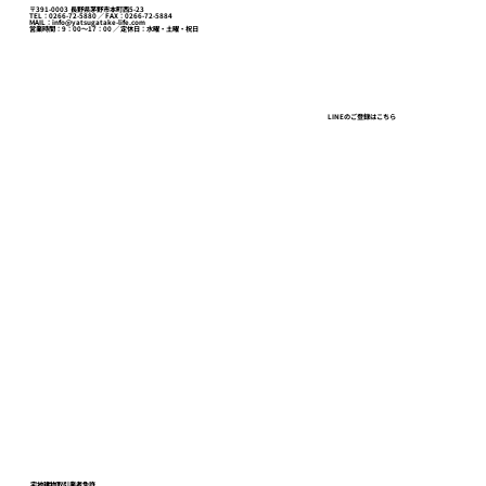
〒391-0003 長野県茅野市本町西5-23
TEL：0266-72-5880 ／ FAX：0266-72-5884
MAIL：info@yatsugatake-life.com
営業時間：9：00～17：00 ／ 定休日：水曜・土曜・祝日
切ったばかりの赤松～松の香りが漂う～
LINEのご登録はこちら
八ヶ岳ライフスクール
お問い合わせ
プライバシーポリシー
宅地建物取引業者免許