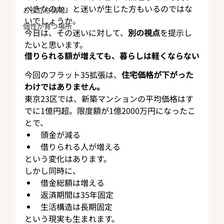
べきなのか」と迷いが生じた方もいるのではな
お役立ち情報
いでしょうか。
個性が育つ場所
今日は、その迷いに対して、
別の視点
を提示し
たいと思います。
借りられる額が増えても、暮らしは軽くならない
今回のフラット35拡張は、
住宅価格が下がった
わけではありません。
東京23区では、新築マンションの平均価格はす
でに1億円超。限度額が1億2000万円になったこ
とで、
頭金が減る
借りられる人が増える
という変化はあります。
しかし同時に、
借金総額は増える
返済期間は35年固定
生活構造は長期固定
という現実も生まれます。