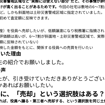
災害警戒区域など“実際には使えない部分”だと、その事情が評
けが高く出ることがあるためです。
今回の社宅は敷地の6〜7
ほど。しかも斜面地は土砂災害警戒区域に指定されていました
初めて査定額に反映できます。
産）を役員へ売却したいが、低額譲渡になり税務署に指摘され
評価額は高いが、6〜7割が斜面地・土砂災害警戒区域で、実
額に反映されていない）
映した金額をもとに、関係する役員への売買を行いたい
だいた理由
生の紹介でお願いしました。
の声
たが、引き受けていただきありがとうござい
かあればお願いしたい。
外に、「売却」という選択肢はある
れば、役員へ譲る・第三者へ売却する、という選択肢を同じ土