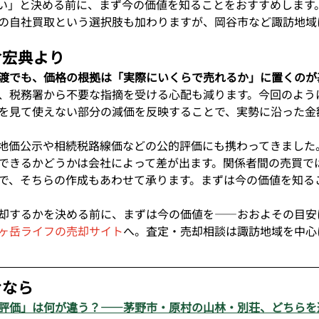
い」と決める前に、まず今の価値を知ることをおすすめします
の自社買取という選択肢も加わりますが、岡谷市など諏訪地域
倉宏典より
渡でも、価格の根拠は「実際にいくらで売れるか」に置くのが
、税務署から不要な指摘を受ける心配も減ります。今回のよう
を見て使えない部分の減価を反映することで、実勢に沿った金
地価公示や相続税路線価などの公的評価にも携わってきました
できるかどうかは会社によって差が出ます。関係者間の売買で
で、そちらの作成もあわせて承ります。まずは今の価値を知る
却するかを決める前に、まずは今の価値を——おおよその目安
ヶ岳ライフの売却サイト
へ。査定・売却相談は諏訪地域を中心
むなら
評価」は何が違う？——茅野市・原村の山林・別荘、どちらを