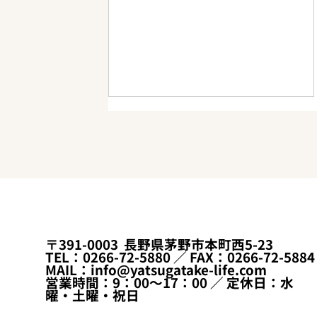
夫婦間の別荘売買、いくら安
〒391-0003 長野県茅野市本町西5-23
いと「低額譲渡」になる？
TEL：0266-72-5880 ／ FAX：0266-72-5884
MAIL：info@yatsugatake-life.com
——贈与税を招かないための
営業時間：9：00～17：00 ／ 定休日：水
査定と契約書【茅野市の実
曜・土曜・祝日
例】