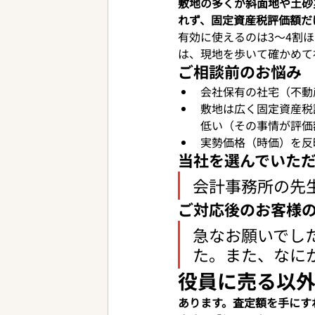
敷地の多くが斜面地や土砂
れず、固定資産税評価額だ
有効に使えるのは3〜4割
は、現地を歩いて確かめて
ご相談前のお悩み
会社保有の社宅（不動
敷地は広く固定資産税
低い（その事情が評価
実勢価格（時価）を反
当社を選んでいた
会計事務所の先
ご対応後のお客様
急なお願いでし
た。また、なに
役員に売る以
あります。査定額を手にす