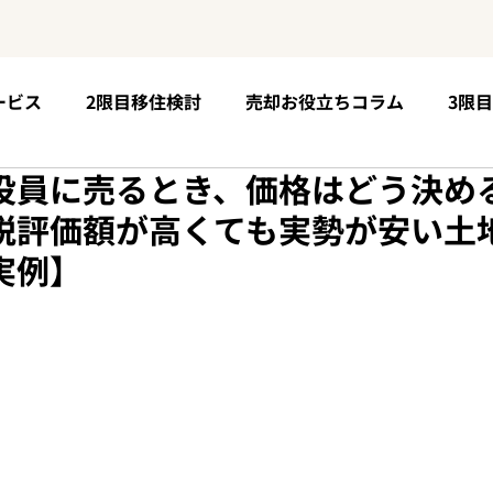
ービス
2限目移住検討
売却お役立ちコラム
3限
役員に売るとき、価格はどう決め
5限目購入手順
お客様の声
6限目移住後の未来
税評価額が高くても実勢が安い土
実例】
個性が育つ場所