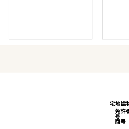
八ヶ
事業用定期借地権付きの店舗
相続し
宅地建
を関連会社間で売買、価格
林、「
免許
は？——簿価と実勢のギャッ
ぎ？—
号
プを査定で埋める【諏訪市の
る方法
商号
実例】