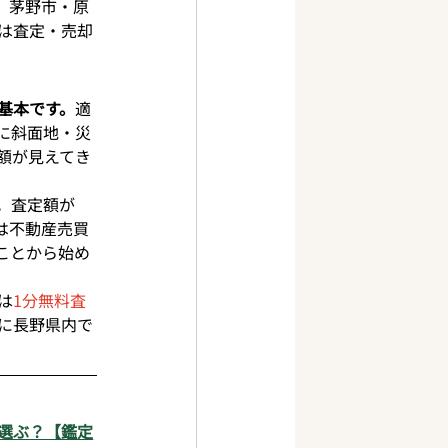
。茅野市・原
は査定・売却
基本です。
適
に斜面地・災
額が見えてき
。査定額が
は不動産売買
ことから始め
は
1分無料査
に長野県内で
選ぶ？【鑑定