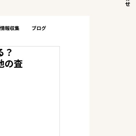
目情報収集
ブログ
る？
土地・山林について
お客様の声
地の査