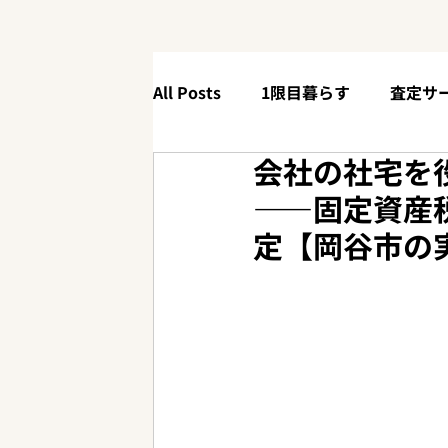
All Posts
1限目暮らす
査定サ
会社の社宅を
4限目体験する
【90秒解説】
——固定資産
定【岡谷市の
ニューリリース
お役立ち情報