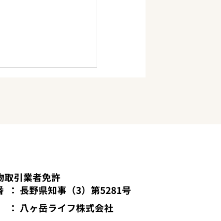
岳ライフスクール
お問い合わせ
プライバシーポリシー
た無道路の山林・竹
物取引業者免許
宅地並み評価」は高す
番
​： 長野県知事（3）第5281号
—鑑定で減価を証明す
【実例】
​： 八ヶ岳ライフ株式会社