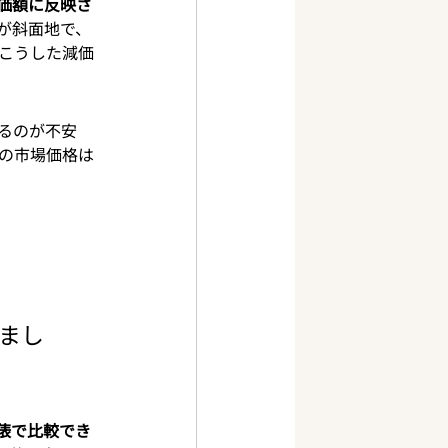
価額に反映さ
割が斜面地で、
。こうした減価
るのが不安
際の市場価格は
まし
？
俵で比較でき