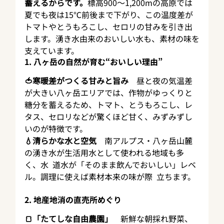
蓄えるからです。
標高900〜1,200mの高原では
夏でも夜は15℃前後まで下がり、この温度差が
トマトやとうもろこし、セロリの甘みを引き出
します。湧き水由来のおいしい水も、素材の味を
支えています。
1. 八ヶ岳の自然が育む“おいしい理由”
🍅寒暖差がつくる甘みと旨み
　昼と夜の気温差
が大きい八ヶ岳エリアでは、作物がゆっくりと
糖分を蓄えるため、トマト、とうもろこし、レ
タス、セロリなどが驚くほど甘く、みずみずし
いのが特徴です。
💧清らかな水と空気
　南アルプス・八ヶ岳山麓
の湧き水が生活用水として使われる地域も多
く、水  道水が「そのまま飲んでおいしい」レベ
ル。調理に使えば素材本来の味が際  立ちます。
2. 地産地消の直売所めぐり
🍞「たてしな自由農園」
　新鮮な朝採れ野菜、