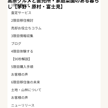
高原グルメと直売所・家庭菜園のある暮ら
1限目暮らす
し【茅野・原村・富士見】
査定サービス
2限目移住検討
売却お役立ちコラム
3限目情報収集
ブログ
4限目体験する
【90秒解説】
5限目購入手順
お客様の声
6限目移住後の未来
土地・山林について
お客様の声
ニューリリース