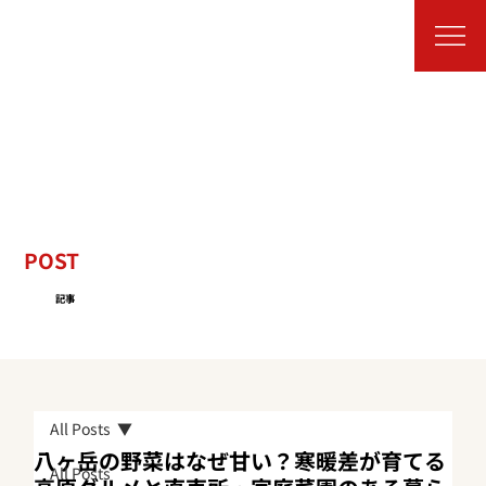
POST
記事
All Posts
八ヶ岳の野菜はなぜ甘い？寒暖差が育てる
All Posts