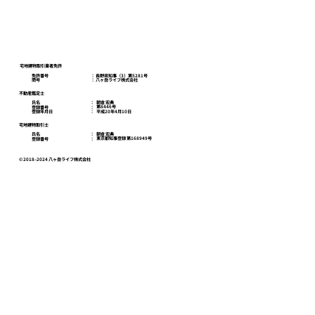
八ヶ岳ライフスクール
お問い合わせ
プライバシーポリシー
宅地建物取引業者免許
免許番号
​： 長野県知事（3）第5281号
商号
​： 八ヶ岳ライフ株式会社
不動産鑑定士
朝倉 宏典
氏名
：
第8446号
登録番号
：
平成20年4月10日
登録年月日
：
宅地建物取引士
朝倉 宏典
氏名
：
東京都知事登録 第168949号
登録番号
：
© 2018–2024 八ヶ岳ライフ株式会社