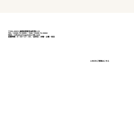
〒391-0003 長野県茅野市本町西5-23
TEL：0266-72-5880 ／ FAX：0266-72-5884
MAIL：info@yatsugatake-life.com
営業時間：9：00～17：00 ／ 定休日：水曜・土曜・祝日
切ったばかりの赤松～松の香りが漂う～
LINEのご登録はこちら