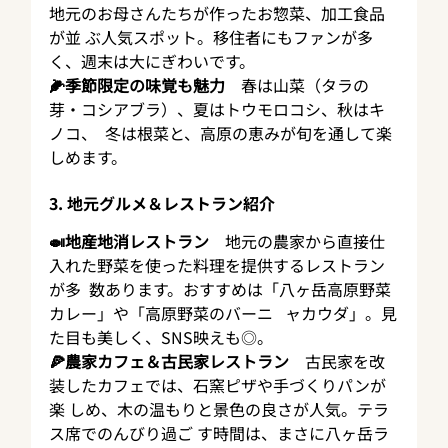
地元のお母さんたちが作ったお惣菜、加工食品
が並 ぶ人気スポット。移住者にもファンが多
く、週末は大にぎわいです。
🌽季節限定の味覚も魅力
　春は山菜（タラの
芽・コシアブラ）、夏はトウモロコシ、秋はキ
ノコ、  冬は根菜と、高原の恵みが旬を通して楽
しめます。
3. 地元グルメ＆レストラン紹介
🍛地産地消レストラン
　地元の農家から直接仕
入れた野菜を使った料理を提供するレストラン
が多  数あります。おすすめは「八ヶ岳高原野菜
カレー」や「高原野菜のバーニ   ャカウダ」。見
た目も美しく、SNS映えも◎。
🍕農家カフェ＆古民家レストラン
　古民家を改
装したカフェでは、石窯ピザや手づくりパンが
楽 しめ、木の温もりと景色の良さが人気。テラ
ス席でのんびり過ご す時間は、まさに八ヶ岳ラ