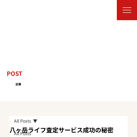
POST
記事
All Posts
八ヶ岳ライフ査定サービス成功の秘密
All Posts