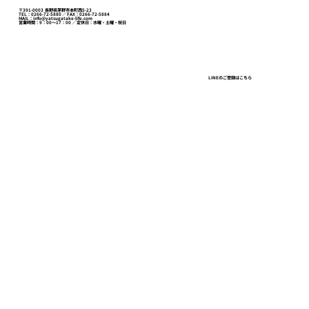
〒391-0003 長野県茅野市本町西5-23
TEL：0266-72-5880 ／ FAX：0266-72-5884
MAIL：info@yatsugatake-life.com
営業時間：9：00～17：00 ／ 定休日：水曜・土曜・祝日
ガラガラの百貨店、建ちすぎるオフィ
LINEのご登録はこちら
ス、行列と「限定」の店。東京で見た一
本の線
八ヶ岳ライフスクール
お問い合わせ
プライバシーポリシー