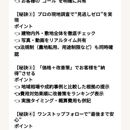
👈 
お客様の“ゴール”を明確に共有
【秘訣②】プロの現地調査で“見逃しゼロ”を実
現
ポイント
👈 
建物内外・敷地全体を徹底チェック
👈 
写真・動画をリアルタイム共有
👈法規制（農地転用、用途制限など）も同時確
認
【秘訣③】「価格＋改善策」でお客様を“納
得”させる
ポイント
👈 
地域相場や成約事例と比較した根拠の提示
👈費用対効果順に改善策をランキング表示
👈 
実施タイミング・概算費用も併記
【秘訣④】ワンストップフォローで“最後まで安
心”
ポイント