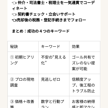
👈 
仲介・司法書士・税理士を一気通貫でコーデ
ィネート
👈 
契約書チェック・立会いサポート
👈売却後の税務・登記手続きまでフォロー
まとめ：成功の４つのキーワード
秘訣
キーワード
効果
① 初期ヒアリ
不安の“見える
ゴール共有で
ング
化”
ズレのない提
案が可能
② プロの現地
見逃しゼロ
信頼度アッ
調査
プ、後工程の
トラブル防止
③ 価格＋改善
数字と行動プ
お客様の納得
策
ラン
感と即アクシ