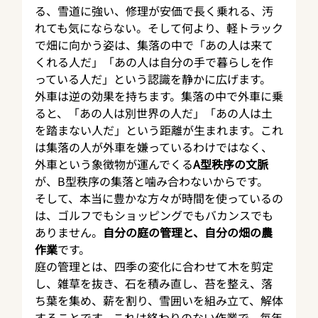
る、雪道に強い、修理が安価で長く乗れる、汚
れても気にならない。そして何より、軽トラック
で畑に向かう姿は、集落の中で「あの人は来て
くれる人だ」「あの人は自分の手で暮らしを作
っている人だ」という認識を静かに広げます。
外車は逆の効果を持ちます。集落の中で外車に乗
ると、「あの人は別世界の人だ」「あの人は土
を踏まない人だ」という距離が生まれます。これ
は集落の人が外車を嫌っているわけではなく、
外車という象徴物が運んでくる
A型秩序の文脈
が、B型秩序の集落と噛み合わないからです。
そして、本当に豊かな方々が時間を使っているの
は、ゴルフでもショッピングでもバカンスでも
ありません。
自分の庭の管理と、自分の畑の農
作業
です。
庭の管理とは、四季の変化に合わせて木を剪定
し、雑草を抜き、石を積み直し、苔を整え、落
ち葉を集め、薪を割り、雪囲いを組み立て、解体
することです。これは終わりのない作業で、毎年