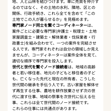
地、人と山林を結びつけます。単に売買を仲介す
るのではなく、その土地の水利、隣地、区との
関係、行政手続き、これら全てを含めて「この
土地でこの人が暮らせるか」を見極めます。
専門家ノード同士を繋ぐコーディネーター
は、
案件ごとに必要な専門家(弁護士・税理士・土地
家屋調査士・建築士・解体業者・伐採業者・行
政書士)を組み合わせて、一つの案件を完結させ
る人です。専門家それぞれは自分の領域しか見え
ませんが、コーディネーターは案件全体を見て、
適切な順序で専門家を投入します。
世代と世代を繋ぐノード接続者
は、地域の高齢
者と若い移住者、地元の子どもと移住者の子ど
も、亡くなった先代と現在の所有者、こうした
世代間の継承を手伝う人です。古い家屋を解体せ
ず再生する仕事、農地を耕作放棄させず次の世
代に渡す仕事、地域の祭事を次世代に伝える仕
事、これらは全て世代間のノード接続です。
これらの仕事には共通点があります。