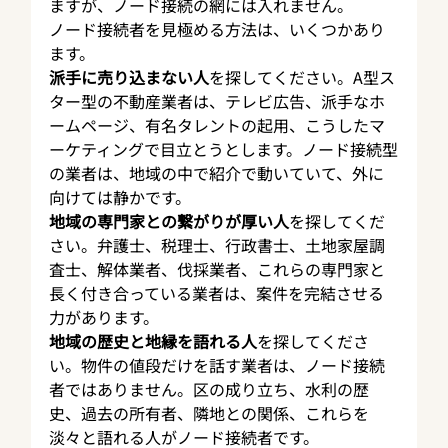
ますが、ノード接続の網には入れません。
ノード接続者を見極める方法は、いくつかあり
ます。
派手に売り込まない人
を探してください。A型ス
ター型の不動産業者は、テレビ広告、派手なホ
ームページ、有名タレントの起用、こうしたマ
ーケティングで目立とうとします。ノード接続型
の業者は、地域の中で紹介で動いていて、外に
向けては静かです。
地域の専門家との繋がりが厚い人
を探してくだ
さい。弁護士、税理士、行政書士、土地家屋調
査士、解体業者、伐採業者、これらの専門家と
長く付き合っている業者は、案件を完結させる
力があります。
地域の歴史と地縁を語れる人
を探してくださ
い。物件の値段だけを話す業者は、ノード接続
者ではありません。区の成り立ち、水利の歴
史、過去の所有者、隣地との関係、これらを
淡々と語れる人がノード接続者です。