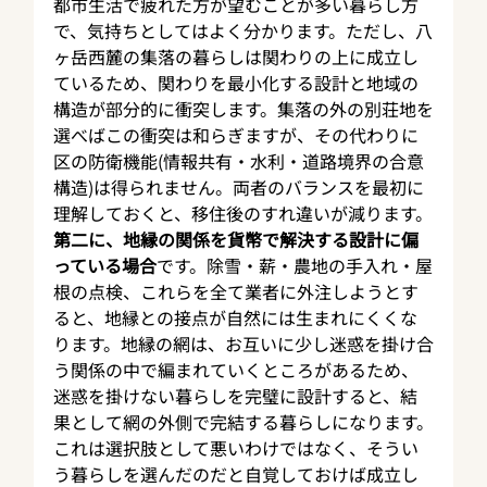
都市生活で疲れた方が望むことが多い暮らし方
で、気持ちとしてはよく分かります。ただし、八
ヶ岳西麓の集落の暮らしは関わりの上に成立し
ているため、関わりを最小化する設計と地域の
構造が部分的に衝突します。集落の外の別荘地を
選べばこの衝突は和らぎますが、その代わりに
区の防衛機能(情報共有・水利・道路境界の合意
構造)は得られません。両者のバランスを最初に
理解しておくと、移住後のすれ違いが減ります。
第二に、地縁の関係を貨幣で解決する設計に偏
っている場合
です。除雪・薪・農地の手入れ・屋
根の点検、これらを全て業者に外注しようとす
ると、地縁との接点が自然には生まれにくくな
ります。地縁の網は、お互いに少し迷惑を掛け合
う関係の中で編まれていくところがあるため、
迷惑を掛けない暮らしを完璧に設計すると、結
果として網の外側で完結する暮らしになります。
これは選択肢として悪いわけではなく、そうい
う暮らしを選んだのだと自覚しておけば成立し