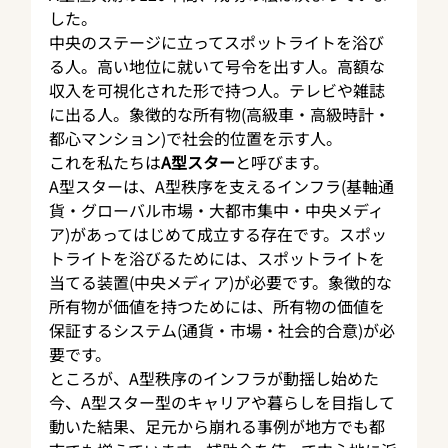
した。
中央のステージに立ってスポットライトを浴び
る人。高い地位に就いて号令を出す人。高額な
収入を可視化された形で持つ人。テレビや雑誌
に出る人。象徴的な所有物(高級車・高級時計・
都心マンション)で社会的位置を示す人。
これを私たちは
A型スター
と呼びます。
A型スターは、A型秩序を支えるインフラ(基軸通
貨・グローバル市場・大都市集中・中央メディ
ア)があってはじめて成立する存在です。スポッ
トライトを浴びるためには、スポットライトを
当てる装置(中央メディア)が必要です。象徴的な
所有物が価値を持つためには、所有物の価値を
保証するシステム(通貨・市場・社会的合意)が必
要です。
ところが、A型秩序のインフラが動揺し始めた
今、A型スター型のキャリアや暮らしを目指して
動いた結果、足元から崩れる事例が地方でも都