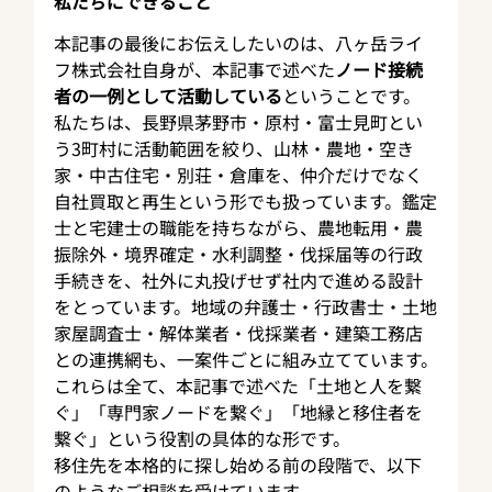
私たちにできること
本記事の最後にお伝えしたいのは、八ヶ岳ライ
フ株式会社自身が、本記事で述べた
ノード接続
者の一例として活動している
ということです。
私たちは、長野県茅野市・原村・富士見町とい
う3町村に活動範囲を絞り、山林・農地・空き
家・中古住宅・別荘・倉庫を、仲介だけでなく
自社買取と再生という形でも扱っています。鑑定
士と宅建士の職能を持ちながら、農地転用・農
振除外・境界確定・水利調整・伐採届等の行政
手続きを、社外に丸投げせず社内で進める設計
をとっています。地域の弁護士・行政書士・土地
家屋調査士・解体業者・伐採業者・建築工務店
との連携網も、一案件ごとに組み立てています。
これらは全て、本記事で述べた「土地と人を繋
ぐ」「専門家ノードを繋ぐ」「地縁と移住者を
繋ぐ」という役割の具体的な形です。
移住先を本格的に探し始める前の段階で、以下
のようなご相談を受けています。