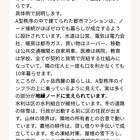
らです。
具体例で説明します。
A型秩序の中で建てられた都市マンションは、ノ
ード接続がほぼゼロでも暮らしが成立するよう
に設計されています。水道は公営、電気は電力会
社、暖房は都市ガス、買い物はスーパー、移動
は公共交通機関と自家用車、医療は病院、教育
は学校。全てが契約と貨幣で完結する仕組みに
なっていて、隣の住人と一度も口を利かなくても
10年暮らせます。
ところが、八ヶ岳西麓の暮らしは、A型秩序のイ
ンフラの上に乗っているように見えて、実は多く
の部分が
地縁ノードに支えられています
。
水利は区の水利組合が維持しています。冬の道路
の除雪は、行政が出動する前に区の住民が出ま
す。山林の境界は、隣地の所有者との合意で動い
ています。農地の耕作は、貸し借りや手伝いで成
立しています。冬の凍結対策、屋根の雪下ろし、