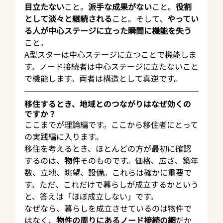
目立たない
こと。
派手な成果がない
こと。
役割
として淡々と継続される
こと。そして、
やってい
る人が中心ステージに立った瞬間に機能を失う
こと。
A型スターは中心ステージに立つことで機能しま
す。ノード接続者は中心ステージに立たないこと
で機能します。両者は構造として真逆です。
移住するとき、地域とのつながりはなぜ効くの
ですか？
ここまでが理論編です。ここから移住者にとって
の実践編に入ります。
移住を考えるとき、ほとんどの方が最初に確認
するのは、
物件
そのものです。価格、広さ、築年
数、立地、眺望、設備。これらは確かに重要で
す。ただ、これだけで暮らしが成立するかという
と、答えは「ほぼ成立しない」です。
なぜなら、暮らしを成立させているのは物件で
はなく、
物件の周りにあるノード接続の網
だか