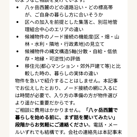
八ヶ岳西麓のどの道路沿い・どの標高帯
が、ご自身の暮らし方に合いそうか
区への加入を前提とした集落と、別荘地管
理組合中心のエリアの違い
候補物件のノード接続の機能度(区・畑・山
林・水利・隣地・行政素地)の見立て
候補物件の縄文構造5軸(分散・自給・低依
存・地縁・可逆性)の評価
移住元(都心マンション・郊外戸建て等)と比
較した時の、暮らしの実体の違い
物件を急いで紹介することはしません。本記事
でお伝えしたとおり、ノード接続の網に入るに
は時間が必要で、入り方の準備の方が物件選び
より遥かに重要だからです。
ご相談に費用はかかりません。
「八ヶ岳西麓で
暮らしを始める前に、まず話を聞いてみたい」
段階からお気軽にご連絡ください
。電話・メー
ルいずれでも結構です。会社の連絡先は本記事末