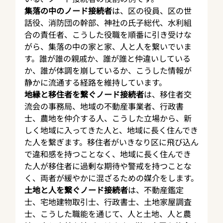
集落の中のノード接続者
は、区の役員、区の世
話役、消防団の幹部、神社の氏子総代、水利組
合の責任者、こうした役職を順番に引き受けな
がら、集落の中の家と家、人と人を繋いでいま
す。誰が誰の親戚か、誰が誰と仲違いしている
か、誰が体調を崩しているか、こうした情報が
静かに流通する経路を維持しています。
地縁と移住者を繋ぐノード接続者
は、移住者交
流会の事務局、地域の不動産事業者、行政書
士、農地を仲介する人、こうした立場から、新
しく地域に入ってきた人と、地域に長く住んでき
た人を繋ぎます。移住者がいきなり区に飛び込ん
で違和感を持つことなく、地域に長く住んでき
た人が移住者に過剰な期待や警戒を持つことな
く、両者が緩やかに混ざるための媒介をします。
土地と人を繋ぐノード接続者
は、不動産鑑定
士、宅地建物取引士、行政書士、土地家屋調査
士、こうした職能を通じて、人と土地、人と農