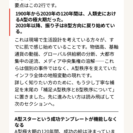
要点はこの2行です。
1900年から2020年の120年間は、人類史におけ
るA型の極大期だった。
2020年以降、振り子はB型方向に戻り始めてい
る。
これは現場で生活設計を考えている方々が、す
でに肌で感じ始めていることです。物価高、基軸
通貨の動揺、グローバル供給網の分断、大都市
集中の逆流、メディア中央集権の溶解——これ
らは個別の事件ではなく、A型秩序を支えていた
インフラ全体の地殻変動の現れです。
詳しく知りたい方のために、もう少し丁寧な補
足を末尾の「補足:A型秩序とB型秩序について」
に置きました。先に進みたい方は読み飛ばして
次のセクションへ。
A型スターという成功テンプレートが機能しなく
なる
A型極大期の120年間、成功の絵は決まっていま