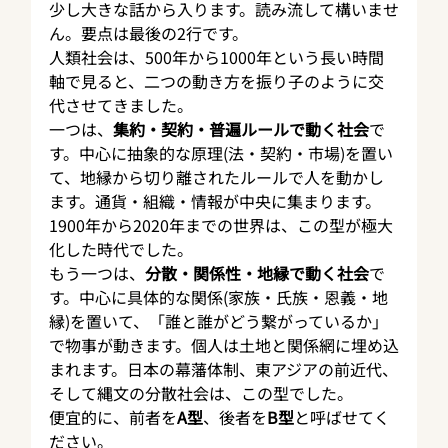
少し大きな話から入ります。読み流して構いませ
ん。要点は最後の2行です。
人類社会は、500年から1000年という長い時間
軸で見ると、二つの動き方を振り子のように交
代させてきました。
一つは、
集約・契約・普遍ルールで動く社会
で
す。中心に抽象的な原理(法・契約・市場)を置い
て、地縁から切り離されたルールで人を動かし
ます。通貨・組織・情報が中央に集まります。
1900年から2020年までの世界は、この型が極大
化した時代でした。
もう一つは、
分散・関係性・地縁で動く社会
で
す。中心に具体的な関係(家族・氏族・恩義・地
縁)を置いて、「誰と誰がどう繋がっているか」
で物事が動きます。個人は土地と関係網に埋め込
まれます。日本の幕藩体制、東アジアの前近代、
そして縄文の分散社会は、この型でした。
便宜的に、前者を
A型
、後者を
B型
と呼ばせてく
ださい。