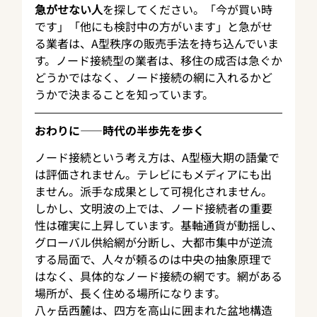
急がせない人
を探してください。「今が買い時
です」「他にも検討中の方がいます」と急がせ
る業者は、A型秩序の販売手法を持ち込んでいま
す。ノード接続型の業者は、移住の成否は急ぐか
どうかではなく、ノード接続の網に入れるかど
うかで決まることを知っています。
おわりに——時代の半歩先を歩く
ノード接続という考え方は、A型極大期の語彙で
は評価されません。テレビにもメディアにも出
ません。派手な成果として可視化されません。
しかし、文明波の上では、ノード接続者の重要
性は確実に上昇しています。基軸通貨が動揺し、
グローバル供給網が分断し、大都市集中が逆流
する局面で、人々が頼るのは中央の抽象原理で
はなく、具体的なノード接続の網です。網がある
場所が、長く住める場所になります。
八ヶ岳西麓は、四方を高山に囲まれた盆地構造