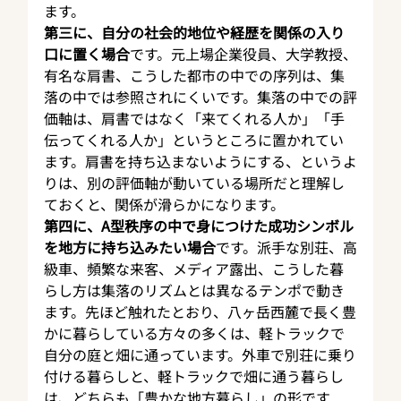
ます。
第三に、自分の社会的地位や経歴を関係の入り
口に置く場合
です。元上場企業役員、大学教授、
有名な肩書、こうした都市の中での序列は、集
落の中では参照されにくいです。集落の中での評
価軸は、肩書ではなく「来てくれる人か」「手
伝ってくれる人か」というところに置かれてい
ます。肩書を持ち込まないようにする、というよ
りは、別の評価軸が動いている場所だと理解し
ておくと、関係が滑らかになります。
第四に、A型秩序の中で身につけた成功シンボル
を地方に持ち込みたい場合
です。派手な別荘、高
級車、頻繁な来客、メディア露出、こうした暮
らし方は集落のリズムとは異なるテンポで動き
ます。先ほど触れたとおり、八ヶ岳西麓で長く豊
かに暮らしている方々の多くは、軽トラックで
自分の庭と畑に通っています。外車で別荘に乗り
付ける暮らしと、軽トラックで畑に通う暮らし
は、どちらも「豊かな地方暮らし」の形です