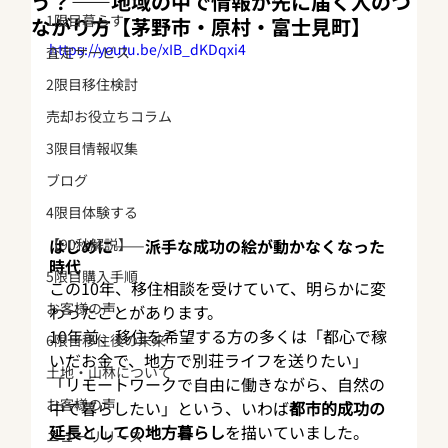
う？——地域の中で情報が先に届く人のつ
1限目暮らす
ながり方【茅野市・原村・富士見町】
https://youtu.be/xIB_dKDqxi4
査定サービス
2限目移住検討
売却お役立ちコラム
3限目情報収集
ブログ
4限目体験する
【90秒解説】
はじめに——派手な成功の絵が動かなくなった
時代
5限目購入手順
この10年、移住相談を受けていて、明らかに変
お客様の声
わったことがあります。
10年前、移住を希望する方の多くは「都心で稼
6限目移住後の未来
いだお金で、地方で別荘ライフを送りたい」
土地・山林について
「リモートワークで自由に働きながら、自然の
お客様の声
中で暮らしたい」という、いわば
都市的成功の
延長としての地方暮らし
を描いていました。
ニューリリース