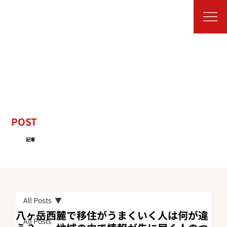
POST
記事
All Posts
八ヶ岳西麓で移住がうまくいく人は何が違
All Posts