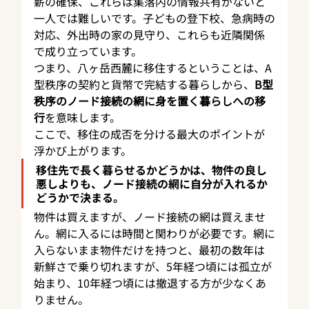
薪の確保、これらは集落内の情報共有がないと
一人では難しいです。子どもの登下校、急病時の
対応、外出時の家の見守り、これらも近隣関係
で成り立っています。
つまり、八ヶ岳西麓に移住するということは、A
型秩序の契約と貨幣で完結する暮らしから、
B型
秩序のノード接続の網に身を置く暮らしへの移
行
を意味します。
ここで、移住の成否を分ける最大のポイントが
浮かび上がります。
移住先で長く暮らせるかどうかは、物件の良し
悪しよりも、ノード接続の網に自分が入れるか
どうかで決まる。
物件は買えますが、ノード接続の網は買えませ
ん。網に入るには時間と関わりが必要です。網に
入らないまま物件だけを持つと、最初の数年は
新鮮さで乗り切れますが、5年経つ頃には孤立が
始まり、10年経つ頃には撤退する方が少なくあ
りません。