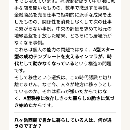
市でも増えています。補助金を使って中心地に派
手な店を開いたものの、数年で撤退する事例。
金融商品を売る仕事で短期的に派手な成果を出
したものの、関係性を消費し尽くして次の仕事
に繋がらない事例。中央の評価を求めて地元の
地縁基盤を手放した結果、どちらにも居場所が
なくなる事例。
これらは個人の能力の問題ではなく、
A型スター
型の成功テンプレートを支えるインフラが、時
代として動かなくなっている
という構造の問題
です。
そして移住という選択は、この時代認識と切り
離せません。なぜ今、人々が地方に移ろうとし
ているのか。それは都市が嫌いだからではな
く、
A型秩序に依存しきった暮らしの脆さに気づ
き始めた
からです。
八ヶ岳西麓で豊かに暮らしている人は、何が違
うのですか？