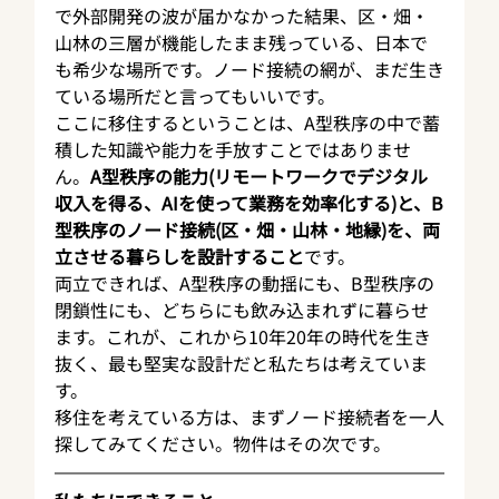
で外部開発の波が届かなかった結果、区・畑・
山林の三層が機能したまま残っている、日本で
も希少な場所です。ノード接続の網が、まだ生き
ている場所だと言ってもいいです。
ここに移住するということは、A型秩序の中で蓄
積した知識や能力を手放すことではありませ
ん。
A型秩序の能力(リモートワークでデジタル
収入を得る、AIを使って業務を効率化する)と、B
型秩序のノード接続(区・畑・山林・地縁)を、両
立させる暮らしを設計すること
です。
両立できれば、A型秩序の動揺にも、B型秩序の
閉鎖性にも、どちらにも飲み込まれずに暮らせ
ます。これが、これから10年20年の時代を生き
抜く、最も堅実な設計だと私たちは考えていま
す。
移住を考えている方は、まずノード接続者を一人
探してみてください。物件はその次です。