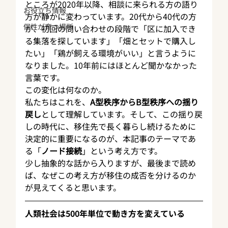
ところが2020年以降、相談に来られる方の語り
お役立ち情報
方が静かに変わっています。20代から40代の方
個性が育つ場所
が、初回の問い合わせの段階で「区に加入でき
る集落を探しています」「畑とセットで購入し
たい」「鶏が飼える環境がいい」と言うように
なりました。10年前にはほとんど聞かなかった
言葉です。
この変化は何なのか。
私たちはこれを、
A型秩序からB型秩序への揺り
戻し
として理解しています。そして、この揺り戻
しの時代に、移住先で長く暮らし続けるために
決定的に重要になるのが、本記事のテーマであ
る「
ノード接続
」という考え方です。
少し抽象的な話から入りますが、最後まで読め
ば、なぜこの考え方が移住の成否を分けるのか
が見えてくると思います。
人類社会は500年単位で動き方を変えている