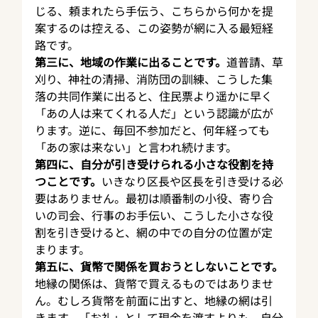
じる、頼まれたら手伝う、こちらから何かを提
案するのは控える、この姿勢が網に入る最短経
路です。
第三に、地域の作業に出ることです。
道普請、草
刈り、神社の清掃、消防団の訓練、こうした集
落の共同作業に出ると、住民票より遥かに早く
「あの人は来てくれる人だ」という認識が広が
ります。逆に、毎回不参加だと、何年経っても
「あの家は来ない」と言われ続けます。
第四に、自分が引き受けられる小さな役割を持
つことです。
いきなり区長や区長を引き受ける必
要はありません。最初は順番制の小役、寄り合
いの司会、行事のお手伝い、こうした小さな役
割を引き受けると、網の中での自分の位置が定
まります。
第五に、貨幣で関係を買おうとしないことです。
地縁の関係は、貨幣で買えるものではありませ
ん。むしろ貨幣を前面に出すと、地縁の網は引
きます。「お礼」として現金を渡すよりも、自分