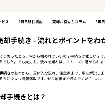
ービス
2限目移住検討
売却お役立ちコラム
3限
却手続き - 流れとポイントをわ
5限目購入手順
お客様の声
6限目移住後の未来
そう思ったとき、何から始めればいいの？手続きは難しい？そ
個性が育つ場所
安でした。でも大丈夫。流れを知れば、スムーズに進められま
手続き
の基本から、具体的な流れ、注意点まで丁寧に解説しま
る方に役立つ情報満載です。ぜひ最後まで読んでくださいね。
売却手続きとは？