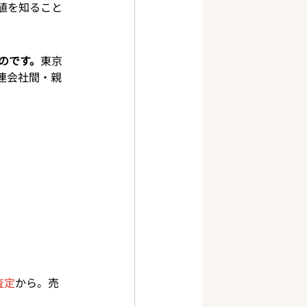
値を知ること
のです。
東京
連会社間・親
査定
から。売