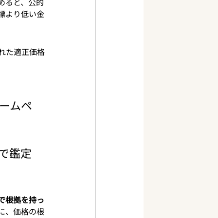
めると、公的
標より低い金
れた適正価格
ームペ
で鑑定
？
で根拠を持っ
に、価格の根