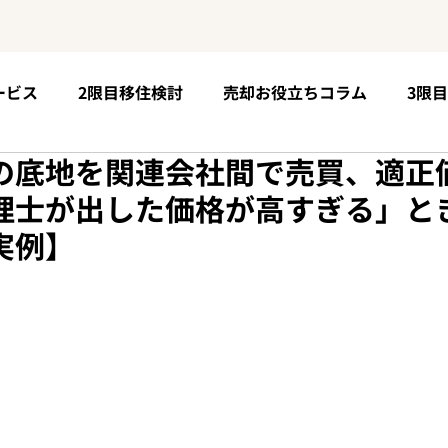
ービス
2限目移住検討
売却お役立ちコラム
3限
の底地を関連会社間で売買、適正
5限目購入手順
お客様の声
6限目移住後の未来
理士が出した価格が高すぎる」と
実例】
個性が育つ場所