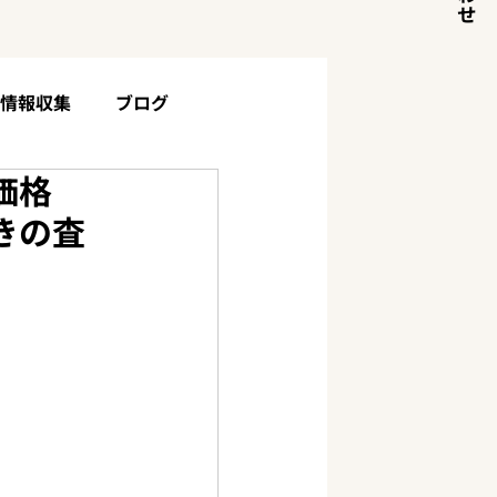
目情報収集
ブログ
価格
土地・山林について
お客様の声
きの査