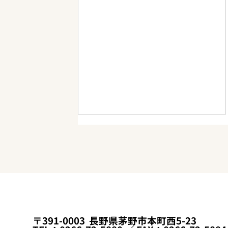
夫婦間の別荘売買、いくら安
〒391-0003 長野県茅野市本町西5-23