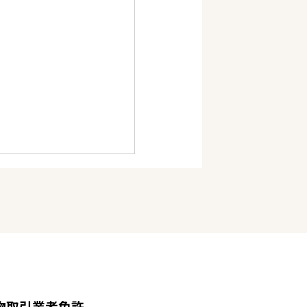
岳ライフスクール
お問い合わせ
プライバシーポリシー
た無道路の山林・竹
物取引業者免許