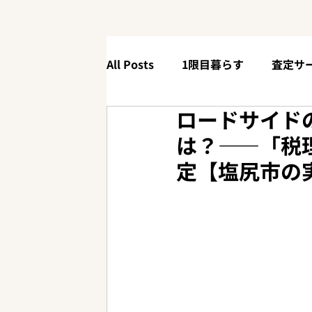
All Posts
1限目暮らす
査定サ
ロードサイド
4限目体験する
【90秒解説】
は？——「税
定【塩尻市の
ニューリリース
お役立ち情報