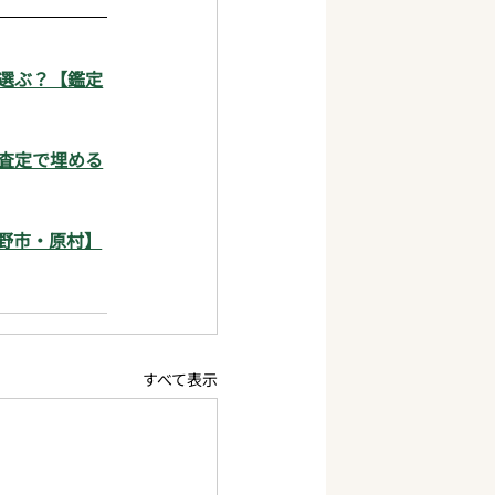
選ぶ？【鑑定
査定で埋める
野市・原村】
すべて表示