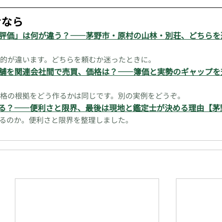
むなら
評価」は何が違う？——茅野市・原村の山林・別荘、どちらを
的が違います。どちらを頼むか迷ったときに。
舗を関連会社間で売買、価格は？——簿価と実勢のギャップを
格の根拠をどう作るかは同じです。別の実例をどうぞ。
なる？——便利さと限界、最後は現地と鑑定士が決める理由【茅
りるのか。便利さと限界を整理しました。