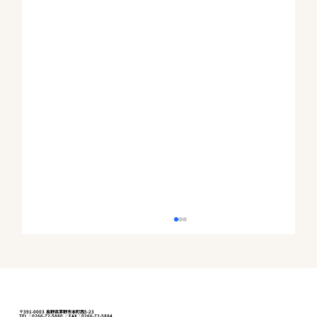
〒391-0003 長野県茅野市本町西5-23
TEL：0266-72-5880 ／ FAX：0266-72-5884