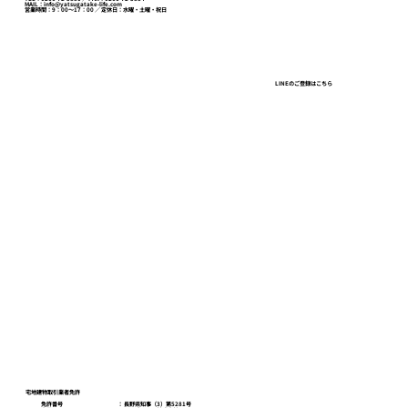
MAIL：info@yatsugatake-life.com
営業時間：9：00～17：00 ／ 定休日：水曜・土曜・祝日
ガラガラの百貨店、建ちすぎるオフィ
LINEのご登録はこちら
ス、行列と「限定」の店。東京で見た一
本の線
八ヶ岳ライフスクール
お問い合わせ
プライバシーポリシー
宅地建物取引業者免許
免許番号
​： 長野県知事（3）第5281号