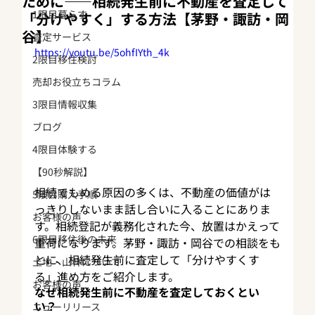
ために——相続発生前に不動産を査定して
1限目暮らす
「分けやすく」する方法【茅野・諏訪・岡
谷】
査定サービス
https://youtu.be/5ohfIYth_4k
2限目移住検討
売却お役立ちコラム
3限目情報収集
ブログ
4限目体験する
【90秒解説】
相続でもめる原因の多くは、不動産の価値がは
5限目購入手順
っきりしないまま話し合いに入ることにありま
お客様の声
す。相続登記が義務化された今、放置はかえって
6限目移住後の未来
重荷になります。茅野・諏訪・岡谷での相談をも
とに、相続発生前に査定して「分けやすくす
土地・山林について
る」進め方をご紹介します。
お客様の声
なぜ相続発生前に不動産を査定しておくとい
い？
ニューリリース