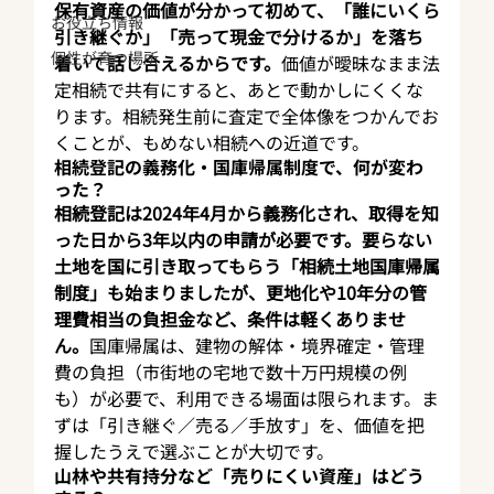
保有資産の価値が分かって初めて、「誰にいくら
お役立ち情報
引き継ぐか」「売って現金で分けるか」を落ち
個性が育つ場所
着いて話し合えるからです。
価値が曖昧なまま法
定相続で共有にすると、あとで動かしにくくな
ります。相続発生前に査定で全体像をつかんでお
くことが、もめない相続への近道です。
相続登記の義務化・国庫帰属制度で、何が変わ
った？
相続登記は2024年4月から義務化され、取得を知
った日から3年以内の申請が必要です。要らない
土地を国に引き取ってもらう「相続土地国庫帰属
制度」も始まりましたが、更地化や10年分の管
理費相当の負担金など、条件は軽くありませ
ん。
国庫帰属は、建物の解体・境界確定・管理
費の負担（市街地の宅地で数十万円規模の例
も）が必要で、利用できる場面は限られます。ま
ずは「引き継ぐ／売る／手放す」を、価値を把
握したうえで選ぶことが大切です。
山林や共有持分など「売りにくい資産」はどう