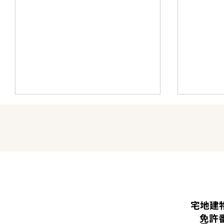
八ヶ
ガラガラの百貨店、建ちすぎ
なぜ八
宅地建
るオフィス、行列と「限定」
からの
免許
の店。東京で見た一本の線
のか