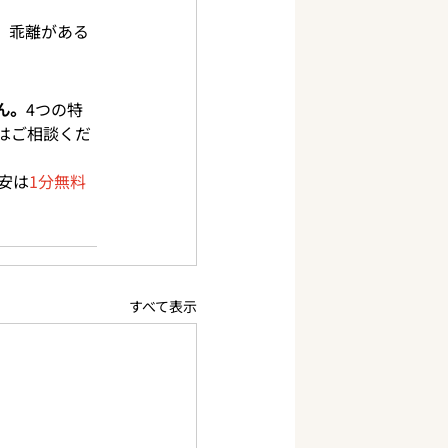
、乖離がある
ん。
4つの特
はご相談くだ
安は
1分無料
すべて表示