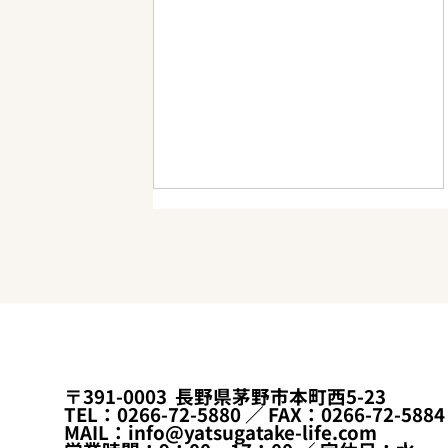
蓼科高原・八方台の中古別荘
〒391-0003 長野県茅野市本町西5-23
｜湧水の池と敷地内河川のあ
TEL：0266-72-5880 ／ FAX：0266-72-5884
MAIL：info@yatsugatake-life.com
る479坪、所有権