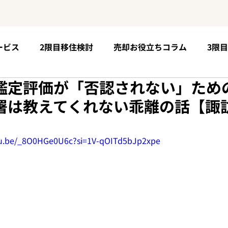
ービス
2限目移住検討
売却お役立ちコラム
3限
鑑定評価が「否認されない」ため
5限目購入手順
お客様の声
6限目移住後の未来
署は教えてくれない乖離の話【諏
個性が育つ場所
tu.be/_8O0HGe0U6c?si=1V-qOITd5bJp2xpe