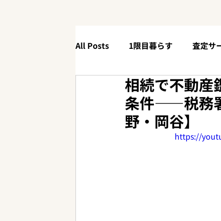
All Posts
1限目暮らす
査定サ
相続で不動産
4限目体験する
【90秒解説】
条件——税務
野・岡谷】
ニューリリース
お役立ち情報
https://you