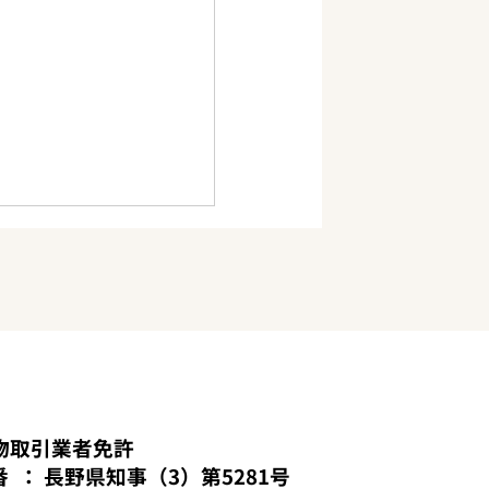
岳ライフスクール
お問い合わせ
プライバシーポリシー
ヶ岳のふもとでは、駅
物取引業者免許
距離で土地を選ばない
番
​： 長野県知事（3）第5281号