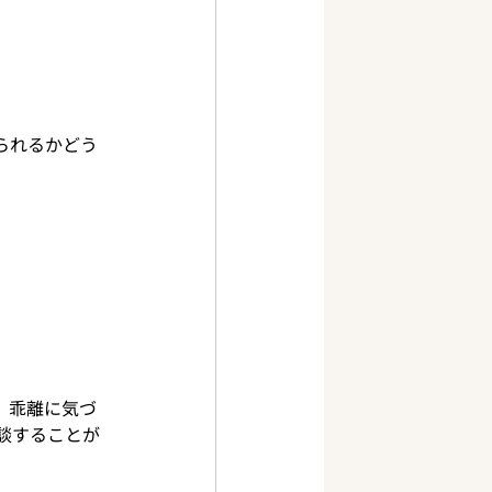
られるかどう
。
乖離に気づ
談することが