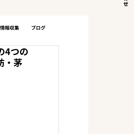
目情報収集
ブログ
の4つの
土地・山林について
お客様の声
訪・茅