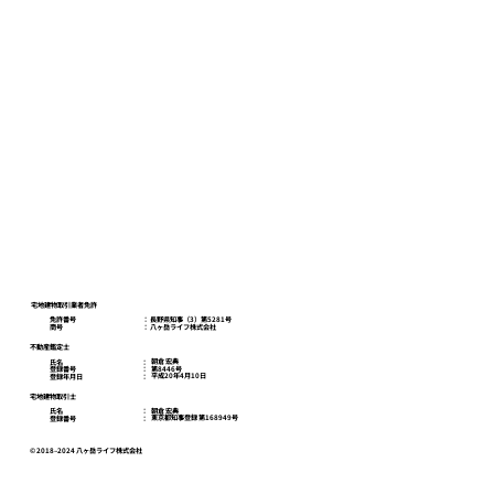
八ヶ岳ライフスクール
お問い合わせ
プライバシーポリシー
宅地建物取引業者免許
免許番号
​： 長野県知事（3）第5281号
商号
​： 八ヶ岳ライフ株式会社
不動産鑑定士
朝倉 宏典
氏名
：
第8446号
登録番号
：
平成20年4月10日
登録年月日
：
宅地建物取引士
朝倉 宏典
氏名
：
東京都知事登録 第168949号
登録番号
：
© 2018–2024 八ヶ岳ライフ株式会社