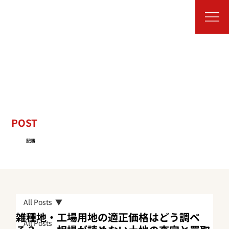
POST
記事
All Posts
雑種地・工場用地の適正価格はどう調べ
All Posts