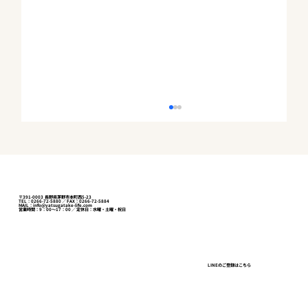
〒391-0003 長野県茅野市本町西5-23
TEL：0266-72-5880 ／ FAX：0266-72-5884
MAIL：info@yatsugatake-life.com
営業時間：9：00～17：00 ／ 定休日：水曜・土曜・祝日
事業用定期借地権付きの店舗を関連会社
LINEのご登録はこちら
間で売買、価格は？——簿価と実勢のギャ
ップを査定で埋める【諏訪市の実例】