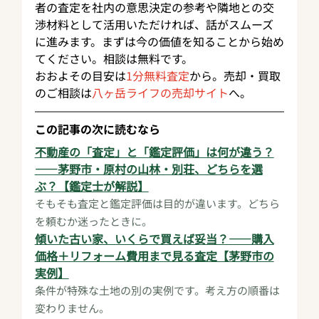
者の査定を社内の意思決定の参考や隣地との交
渉材料として活用いただければ、話がスムーズ
に進みます。まずは今の価値を知ることから始め
てください。相談は無料です。
おおよその目安は
1分無料査定
から。売却・買取
のご相談は
八ヶ岳ライフの売却サイト
へ。
この記事の次に読むなら
不動産の「査定」と「鑑定評価」は何が違う？
——茅野市・原村の山林・別荘、どちらを選
ぶ？【鑑定士が解説】
そもそも査定と鑑定評価は目的が違います。どちら
を頼むか迷ったときに。
傾いた古い家、いくらで買えば妥当？——購入
価格＋リフォーム費用まで見る査定【茅野市の
実例】
条件が特殊な土地の別の実例です。考え方の順番は
変わりません。