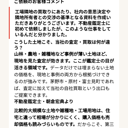
ご依頼のお客様コメント
工場隣地の買取りにあたり、社内の意思決定や
隣地所有者との交渉の基準となる資料を作成い
ただきありがとうございます。不動産鑑定士に
初めて依頼しましたが、このような仕事をして
いるんだと分かりました。
こうした土地こそ、当社の査定・買取は何が違
う？
山林・農地・雑種地など事例が薄い土地ほど、
現地を見た査定が効きます。ここが鑑定士の目が
活きる領域です。
データだけでは埋まらない土地
の価格を、現地と事例の両方から根拠づけでき
るのが強みです。茅野市・原村・富士見町であれ
ば、査定に加えて当社の自社買取という出口も
ご提案できます。
不動産鑑定士・朝倉宏典より
比較的大規模な土地や雑種地・工場用地は、住
宅と違って相場が分かりにくく、購入価格も売
却価格も読みづらいものです。
だからこそ、第三