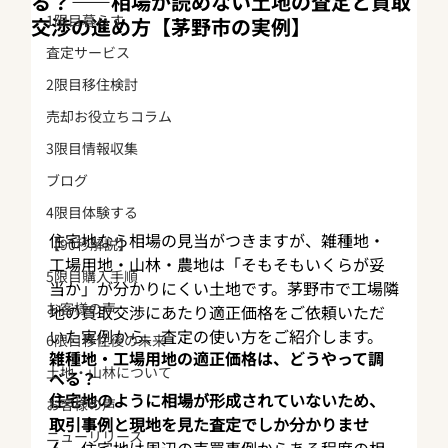
る？——相場が読めない土地の査定と買取
1限目暮らす
交渉の進め方【茅野市の実例】
査定サービス
2限目移住検討
売却お役立ちコラム
3限目情報収集
ブログ
4限目体験する
住宅地なら相場の見当がつきますが、雑種地・
【90秒解説】
工場用地・山林・農地は「そもそもいくらが妥
5限目購入手順
当か」が分かりにくい土地です。茅野市で工場隣
お客様の声
地の買取交渉にあたり適正価格をご依頼いただ
いた実例から、査定の使い方をご紹介します。
6限目移住後の未来
雑種地・工場用地の適正価格は、どうやって調
土地・山林について
べる？
住宅地のように相場が形成されていないため、
お客様の声
取引事例と現地を見た査定でしか分かりませ
ニューリリース