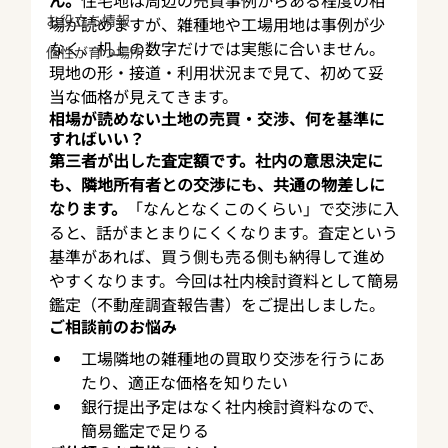
ん。
住宅地は周辺の売買事例からある程度の相
お役立ち情報
場が読めますが、雑種地や工場用地は事例が少
なく、机上の数字だけでは実態に合いません。
個性が育つ場所
現地の形・接道・利用状況まで見て、初めて妥
当な価格が見えてきます。
相場が読めない土地の売買・交渉、何を基準に
すればいい？
第三者が出した査定額です。社内の意思決定に
も、隣地所有者との交渉にも、共通の物差しに
なります。
「なんとなくこのくらい」で交渉に入
ると、話がまとまりにくくなります。査定という
基準があれば、買う側も売る側も納得して進め
やすくなります。今回は社内検討資料として簡易
鑑定（不動産調査報告書）をご提出しました。
ご相談前のお悩み
工場隣地の雑種地の買取り交渉を行うにあ
たり、適正な価格を知りたい
銀行提出予定はなく社内検討資料なので、
簡易鑑定で足りる