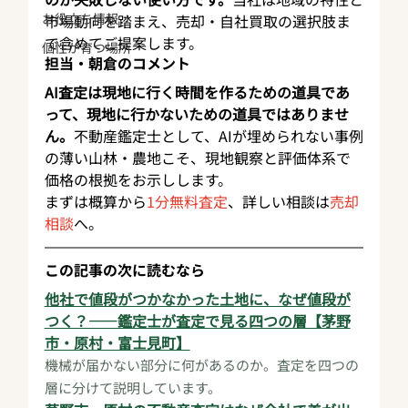
お役立ち情報
市場動向を踏まえ、売却・自社買取の選択肢ま
で含めてご提案します。
個性が育つ場所
担当・朝倉のコメント
AI査定は現地に行く時間を作るための道具であ
って、現地に行かないための道具ではありませ
ん。
不動産鑑定士として、AIが埋められない事例
の薄い山林・農地こそ、現地観察と評価体系で
価格の根拠をお示しします。
まずは概算から
1分無料査定
、詳しい相談は
売却
相談
へ。
この記事の次に読むなら
他社で値段がつかなかった土地に、なぜ値段が
つく？——鑑定士が査定で見る四つの層【茅野
市・原村・富士見町】
機械が届かない部分に何があるのか。査定を四つの
層に分けて説明しています。