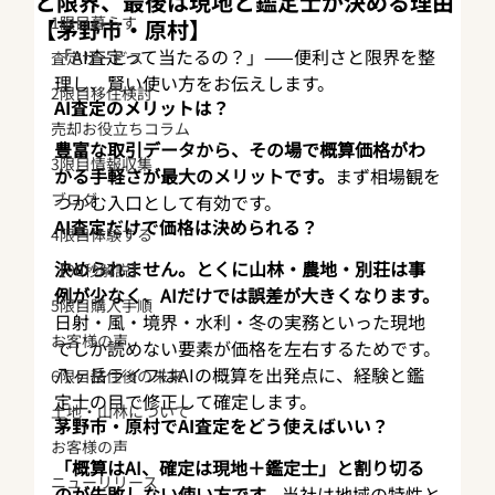
と限界、最後は現地と鑑定士が決める理由
1限目暮らす
【茅野市・原村】
「AI査定って当たるの？」——便利さと限界を整
査定サービス
理し、賢い使い方をお伝えします。
2限目移住検討
AI査定のメリットは？
売却お役立ちコラム
豊富な取引データから、その場で概算価格がわ
3限目情報収集
かる手軽さが最大のメリットです。
まず相場観を
ブログ
つかむ入口として有効です。
AI査定だけで価格は決められる？
4限目体験する
決められません。とくに山林・農地・別荘は事
【90秒解説】
例が少なく、AIだけでは誤差が大きくなります。
5限目購入手順
日射・風・境界・水利・冬の実務といった現地
お客様の声
でしか読めない要素が価格を左右するためです。
八ヶ岳ライフはAIの概算を出発点に、経験と鑑
6限目移住後の未来
定士の目で修正して確定します。
土地・山林について
茅野市・原村でAI査定をどう使えばいい？
お客様の声
「概算はAI、確定は現地＋鑑定士」と割り切る
ニューリリース
のが失敗しない使い方です。
当社は地域の特性と