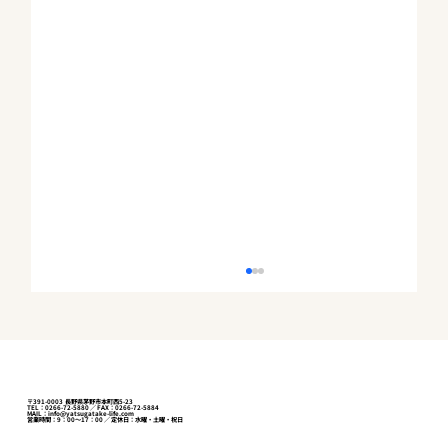
〒391-0003 長野県茅野市本町西5-23
TEL：0266-72-5880 ／ FAX：0266-72-5884
MAIL：info@yatsugatake-life.com
営業時間：9：00～17：00 ／ 定休日：水曜・土曜・祝日