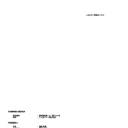
ガラガラの百貨店、建ちすぎるオフィ
LINEのご登録はこちら
ス、行列と「限定」の店。東京で見た一
本の線
八ヶ岳ライフスクール
お問い合わせ
プライバシーポリシー
宅地建物取引業者免許
免許番号
​： 長野県知事（3）第5281号
商号
​： 八ヶ岳ライフ株式会社
不動産鑑定士
朝倉 宏典
氏名
：