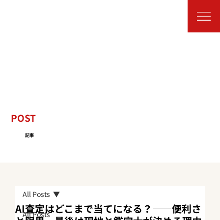
POST
記事
All Posts
AI査定はどこまで当てになる？——便利さ
All Posts