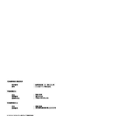
間で売買、価格は？——簿価と実勢のギャ
ップを査定で埋める【諏訪市の実例】
八ヶ岳ライフスクール
お問い合わせ
プライバシーポリシー
宅地建物取引業者免許
免許番号
​： 長野県知事（3）第5281号
商号
​： 八ヶ岳ライフ株式会社
不動産鑑定士
朝倉 宏典
氏名
：
第8446号
登録番号
：
平成20年4月10日
登録年月日
：
宅地建物取引士
朝倉 宏典
氏名
：
東京都知事登録 第168949号
登録番号
：
© 2018–2024 八ヶ岳ライフ株式会社