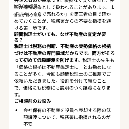
押さえるのが基本です。
根拠なく安く譲ると、差
お役立ち情報
額が課税対象として扱われることがあります。ま
ず「今いくらで売れるか」を第三者の目で確か
個性が育つ場所
めておくことが、税務署からの不要な指摘を避
ける第一歩です。
顧問税理士がいても、なぜ不動産の査定が要
る？
税理士は税務の判断、不動産の実勢価格の根拠
づけは不動産の専門領域だからです。両方がそろ
って初めて低額譲渡を防げます。
税理士の先生も
「価格の根拠は不動産鑑定士に」とお勧めにな
ることが多く、今回も顧問税理士のご推薦でご
依頼いただきました。役割を分けて組むこと
で、価格にも税務にも説明のつく譲渡になりま
す。
ご相談前のお悩み
会社保有の不動産を役員へ売却する際の低
額譲渡について、税務署に指摘されるのが
不安