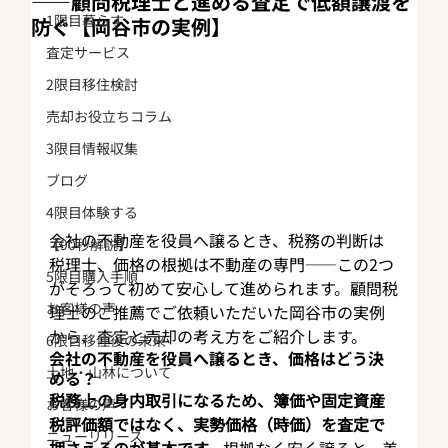
——顧問税理士と進める査定で低額譲渡を
1限目暮らす
防ぐ【岡谷市の実例】
査定サービス
2限目移住検討
売却お役立ちコラム
3限目情報収集
ブログ
4限目体験する
会社の不動産を役員へ譲るとき、税務の判断は
【90秒解説】
税理士、価格の根拠は不動産の専門——この2つ
5限目購入手順
がそろって初めて安心して進められます。顧問税
お客様の声
理士のご推薦でご依頼いただいた岡谷市の実例
から、査定と売却の考え方をご紹介します。
6限目移住後の未来
会社の不動産を役員へ譲るとき、価格はどう決
土地・山林について
める？
税務上の身内取引になるため、簿価や固定資産
お客様の声
税評価額ではなく、実勢価格（時価）を査定で
ニューリリース