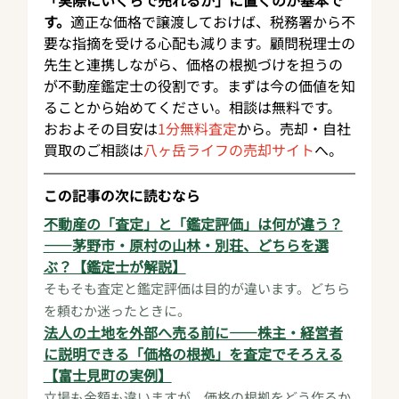
「実際にいくらで売れるか」に置くのが基本で
す。
適正な価格で譲渡しておけば、税務署から不
要な指摘を受ける心配も減ります。顧問税理士の
先生と連携しながら、価格の根拠づけを担うの
が不動産鑑定士の役割です。まずは今の価値を知
ることから始めてください。相談は無料です。
おおよその目安は
1分無料査定
から。売却・自社
買取のご相談は
八ヶ岳ライフの売却サイト
へ。
この記事の次に読むなら
不動産の「査定」と「鑑定評価」は何が違う？
——茅野市・原村の山林・別荘、どちらを選
ぶ？【鑑定士が解説】
そもそも査定と鑑定評価は目的が違います。どちら
を頼むか迷ったときに。
法人の土地を外部へ売る前に——株主・経営者
に説明できる「価格の根拠」を査定でそろえる
【富士見町の実例】
立場も金額も違いますが、価格の根拠をどう作るか