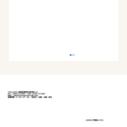
〒391-0003 長野県茅野市本町西5-23
TEL：0266-72-5880 ／ FAX：0266-72-5884
MAIL：info@yatsugatake-life.com
営業時間：9：00～17：00 ／ 定休日：水曜・土曜・祝日
事業用定期借地権付きの店舗を関連会社
LINEのご登録はこちら