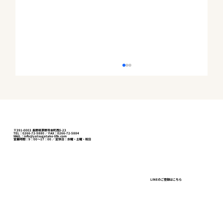
〒391-0003 長野県茅野市本町西5-23
TEL：0266-72-5880 ／ FAX：0266-72-5884
MAIL：info@yatsugatake-life.com
営業時間：9：00～17：00 ／ 定休日：水曜・土曜・祝日
八ヶ岳の気温差はなぜ土地の価値にな
LINEのご登録はこちら
る？——桜の開花が示す標高差と、夜6℃
の生活差【茅野市・原村】