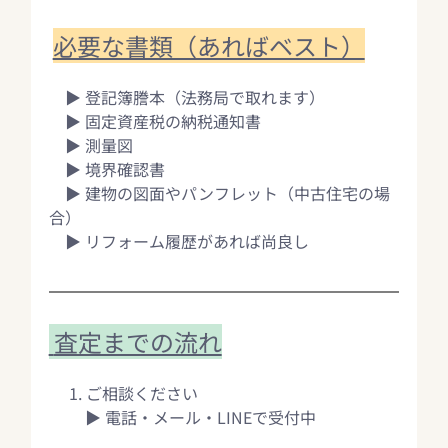
必要な書類（あればベスト）
　▶ 登記簿謄本（法務局で取れます）
　▶ 固定資産税の納税通知書 
　▶ 測量図
　▶ 境界確認書
　▶ 建物の図面やパンフレット（中古住宅の場
合）
　▶ リフォーム履歴があれば尚良し
 査定までの流れ
　 1. ご相談ください
　 　▶ 電話・メール・LINEで受付中