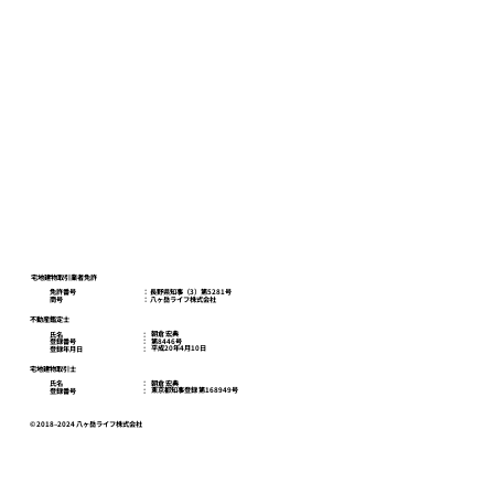
八ヶ岳ライフスクール
お問い合わせ
プライバシーポリシー
宅地建物取引業者免許
免許番号
​： 長野県知事（3）第5281号
商号
​： 八ヶ岳ライフ株式会社
不動産鑑定士
朝倉 宏典
氏名
：
第8446号
登録番号
：
平成20年4月10日
登録年月日
：
宅地建物取引士
朝倉 宏典
氏名
：
東京都知事登録 第168949号
登録番号
：
© 2018–2024 八ヶ岳ライフ株式会社