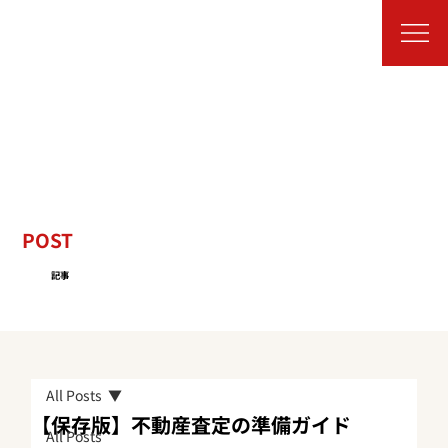
POST
記事
All Posts
【保存版】不動産査定の準備ガイド
All Posts