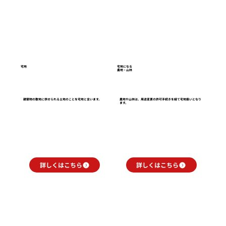
を建てるとき、工
根差して、長く存在し続ける会
う確認すればいい
社であることから八ヶ岳ライ
動産会社や建築会
フを選びました。非常に丁寧
画・写真での定期
で根気よく物件の説明をして
有を依頼するのが
もらえて満足しております。ま
心や広域郊外にお
宅地
宅地になる
た、災害マップ提示および購
農地・山林
ま八ヶ岳で建築を
入物件周辺のご近所情報を教
合、現場に通える
えてくれたところも非常に良
れば良いほうです
建築物の敷地に供せられる土地のことを宅地と言います。
農地や山林は、用途変更の許可手続きを経て宅地扱いとなり
ます。
かったです。 八ヶ岳西麓（茅
礎・上棟・外装と
野市）の空気環境はなぜ良い
どん進みます。地
のですか？ 四方を八ヶ岳・南
者が定点で記録す
アルプス・中央アルプスに囲
ていても「いま自
まれた標高900〜1500mの高原
うなっているか」
詳しくはこちら
詳しくはこちら
盆地で、大規模な工業地帯や交
引き渡しまでの不
通の大動脈から外れているた
なります。 なお
めです。...
は寒冷地のため、
深度を考慮して都市