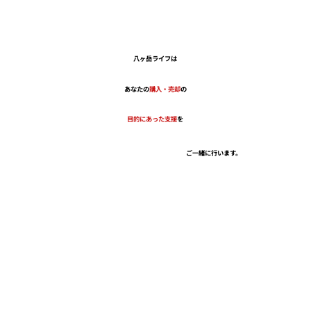
八ヶ岳ライフは
あなたの
購入・売却
の
目的にあった支援
を
ご一緒に行います。