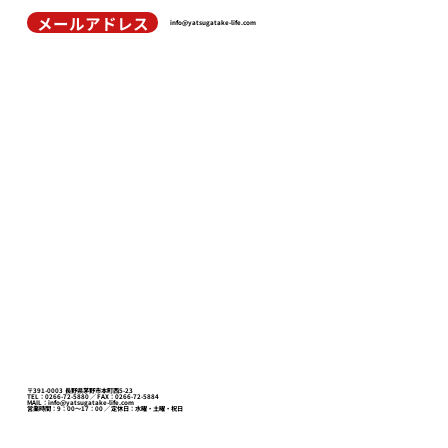
メールアドレス
info@yatsugatake-life.com
〒391-0003 長野県茅野市本町西5-23
TEL：0266-72-5880 ／ FAX：0266-72-5884
MAIL：
info@yatsugatake-life.com
営業時間：9：00～17：00 ／ 定休日：水曜・土曜・祝日