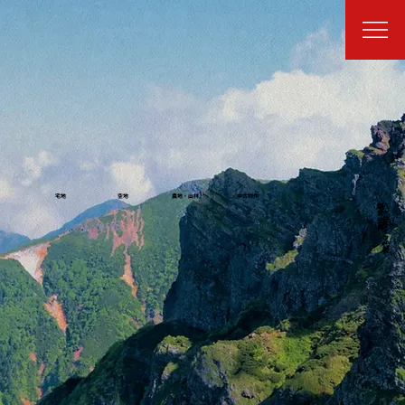
宅地
空地
農地・山林
中古物件
朝倉 宏典
八ヶ岳ライフ代表