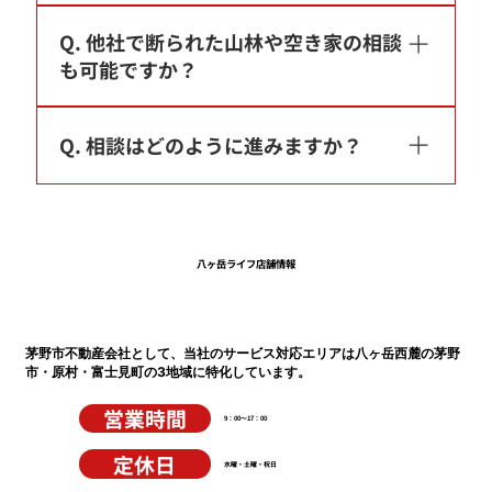
A. 申し訳ありませんが、当社では太陽光発電設
を見て判断します。
Q. 他社で断られた山林や空き家の相談
備や大型蓄電池、設備依存型の宿泊事業を前提
も可能ですか？
とした土地は取り扱っておりません。当社がご
案内するのは、畑や山林を含む「農ある暮ら
A. ご相談自体はお断りしておりません。境界が
し」を実現できる土地です。
Q. 相談はどのように進みますか？
不明確、道がない、長期間放置されていた土地
なども、まずは状況をお聞かせください。その
A. お問い合わせ後、ご希望に応じて現地のご案
上で、当社で取り扱い可能かどうかを現地確認
内、オンラインでのご説明などで進めます。契
の上で判断します。
約・書類・査定説明は平日や夜間オンラインに
八ヶ岳ライフ
店舗情報
も対応しています。定休は水曜です。
茅野市不動産会社として、当社のサービス対応エリアは八ヶ岳西麓の茅野
市・原村・富士見町の3地域に特化しています。
営業時間
9：00～17：00
定休日
水曜・土曜・祝日