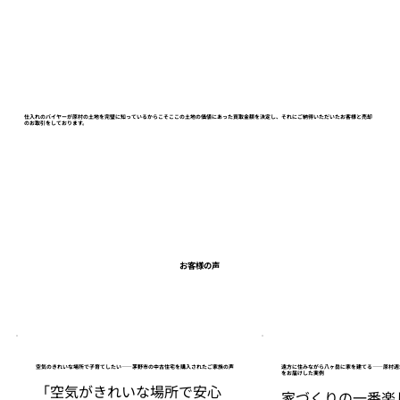
仕入れのバイヤーが原村の土地を完璧に知っているからこそここの土地の価値にあった買取金額を決定し、それにご納得いただいたお客様と売却
のお取引をしております。
お客様の
声
空気のきれいな場所で子育てしたい——茅野市の中古住宅を購入されたご家族の声
遠方に住みながら八ヶ岳に家を建てる——原村週
をお届けした実例
「空気がきれいな場所で安心
家づくりの一番楽