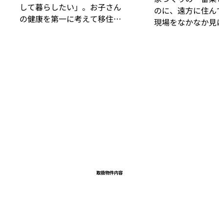
して暮らしたい」。お子さん
のに、遠方に住ん
の健康を第一に考えて移住先
現場をなかなか見
を探されていたご家族が、茅
——週末移住・移
野市の中古戸建住宅を購入さ
家を建てる方に共
れました。その経緯とお声を
みです。原村に週
ご紹介します。 購入前のお悩
お客様の実例をご紹
み、ご希望 空気がきれいで安
お客様からのメッ
心して住める茅野市へ移住し
様から許可を得て
たいと思い、茅野市で中古の
場の動画を撮り、
戸建住宅を探しておりまし
させていただきま
た。 当社にお問合せいただい
の営業担当も、お
た理由 インターネットで物件
も遠方にお住まい
検索をして、八ヶ岳ライフ株式
現場を観に行けな
会社を知りました。 不動産購
た。 感動しまし
入後のお客様の声 ご希望物件
しております。ま
取扱物件
内容
の条件がはっきりしていまし
毎日観ております
たので、丁寧に物件や周囲の地
ッセージをいただ
域の説明をさせていただき、ご
遠方に住みながら
購入いただきました。 地元に