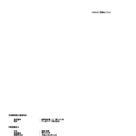
LINEのご登録はこちら
八ヶ岳ライフスクール
お問い合わせ
プライバシーポリシー
宅地建物取引業者免許
免許番号
​： 長野県知事（3）第5281号
商号
​： 八ヶ岳ライフ株式会社
不動産鑑定士
朝倉 宏典
氏名
：
第8446号
登録番号
：
平成20年4月10日
登録年月日
：