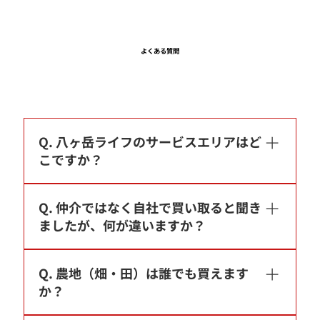
よくある
質問
Q. 八ヶ岳ライフのサービスエリアはど
こですか？
A. 当社のサービスエリアは、八ヶ岳西麓の茅野
Q. 仲介ではなく自社で買い取ると聞き
市・原村・富士見町に特化しています。地域特
ましたが、何が違いますか？
性に精通しており、土地の日当たりや水利、地
域の特徴まで詳しくご案内します。
A. 当社は多くの物件を自社で買い取って整え、
Q. 農地（畑・田）は誰でも買えます
販売しています。仲介と違い、私たち自身が在
か？
庫リスクを負って土地を仕入れるため、「売れ
ればよい」ではなく「実際に暮らしが成立する