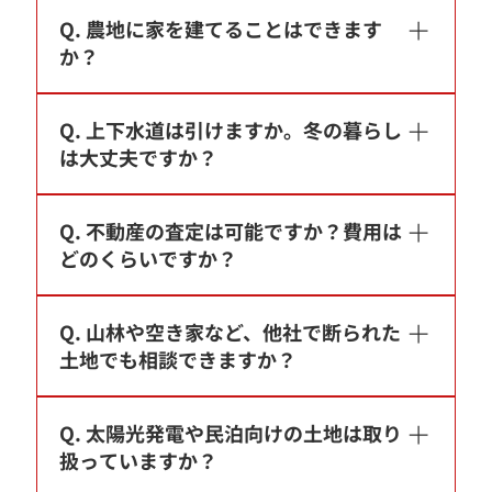
A. 農地の取得には農地法3条の許可が必要で、
か」を入口で見極めます。手続きの整っていな
Q. 農地に家を建てることはできます
原則として農業に従事する方・これから就農す
い難しい土地も、自社で調整してからお渡しで
か？
る方が対象です。お住まいの地域や耕作計画に
きます。
よって許可の要件が変わります。当社は農業委
A. 農地のままでは建物を建てることはできませ
員会との調整を自社で行いますので、許可が取
Q. 上下水道は引けますか。冬の暮らし
ん。宅地として利用するには農地転用（5条
れるかどうかの見通しを含めてご相談いただけ
は大丈夫ですか？
等）の手続きが必要です。立地によっては転用
ます。
が認められない場合もあります。当社では、物
A. 物件により異なります。本管を引かず井戸・
件ごとに「家が建てられる土地」か「農地とし
Q. 不動産の査定は可能ですか？費用は
浄化槽で暮らす土地もあり、その場合は水質・
て利用する土地」かを明確にご案内します。
どのくらいですか？
水量・維持の目安までお伝えします。八ヶ岳西
麓は冬に凍結や積雪があるため、水抜き・除
A. 当社では、不動産鑑定士が査定を行います。
雪・薙などの冬の生活実務も、土地ごとに具体
Q. 山林や空き家など、他社で断られた
国土交通省の取引データを基にした概算に加
的にご説明します。
土地でも相談できますか？
え、現地確認を行い、鑑定手法で評価します。
売却を検討中の土地・山林・空き家についての
A. ご相談自体はお断りしません。境界が不明
ご相談を承ります。費用や進め方は内容により
Q. 太陽光発電や民泊向けの土地は取り
確、道がついていない、長く放置されていたと
異なりますので、まずはお問い合わせくださ
扱っていますか？
いった土地も、まずは状況をお聞かせくださ
い。
い。そのうえで、当社で扱えるかどうかは現地