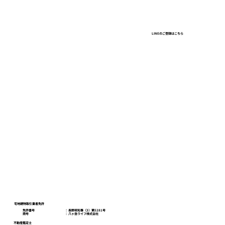
ガラガラの百貨店、建ちすぎるオフィ
LINEのご登録はこちら
ス、行列と「限定」の店。東京で見た一
本の線
八ヶ岳ライフスクール
お問い合わせ
プライバシーポリシー
宅地建物取引業者免許
免許番号
​： 長野県知事（3）第5281号
商号
​： 八ヶ岳ライフ株式会社
不動産鑑定士