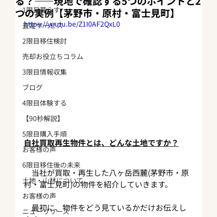
る？——現地で確認する5つのポイントと2
1限目暮らす
つの実例【茅野市・原村・富士見町】
https://youtu.be/Z1I0AF2QxL0
査定サービス
2限目移住検討
売却お役立ちコラム
3限目情報収集
ブログ
4限目体験する
【90秒解説】
5限目購入手順
自社買取再生物件とは、どんな土地ですか？
お客様の声
6限目移住後の未来
　当社が買取・再生した八ヶ岳西麓(茅野市・原
土地・山林について
村・富士見町)の物件を紹介していきます。
お客様の声
　最初に、物件をどう見ているかだけお伝えし
ニューリリース