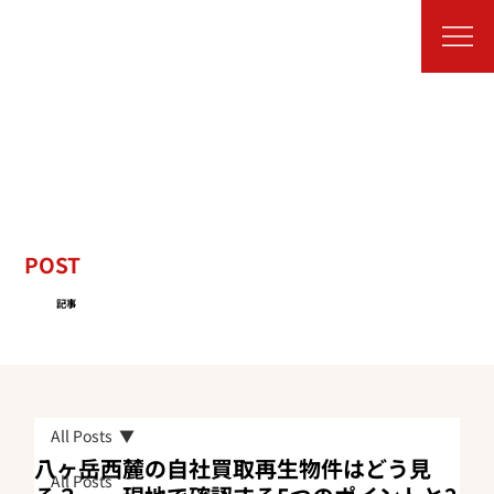
POST
記事
All Posts
八ヶ岳西麓の自社買取再生物件はどう見
All Posts