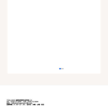
〒391-0003 長野県茅野市本町西5-23
TEL：0266-72-5880 ／ FAX：0266-72-5884
MAIL：info@yatsugatake-life.com
営業時間：9：00～17：00 ／ 定休日：水曜・土曜・祝日