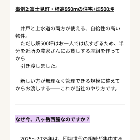
事例2:富士見町・標高950mの住宅+畑500坪
　井戸と上水道の両方が使える、自給性の高い
物件。
　ただし畑500坪はお一人では広すぎるため、半
分を近所の農家さんにお貸しする座組を作って
から
　引き渡しました。
　新しい方が無理なく管理できる規模に整えて
からお渡しする──これが当社のやり方です。
なぜ今、八ヶ岳西麓なのですか？
　2025〜2035年は、団塊世代の相続が集中する